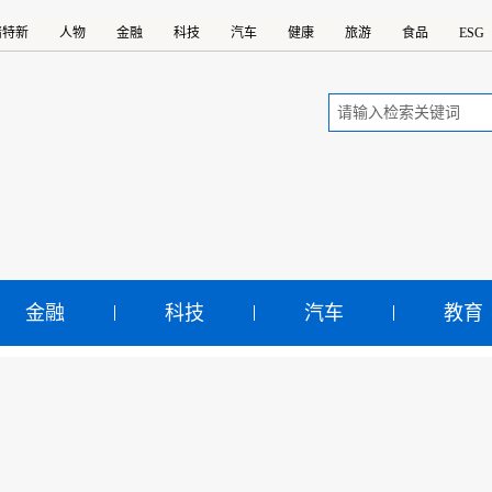
精特新
人物
金融
科技
汽车
健康
旅游
食品
ESG
金融
科技
汽车
教育
钢集团第十二次入围世界50
示：