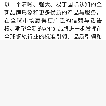
以一个清晰、强大、易于国际认知的全
新品牌形象和更多优质的产品与服务，
在全球市场赢得更广泛的信赖与话语
权。期望全新的ANrail品牌进一步发挥在
全球钢轨行业的标准引领、品质引领和
绿色引领作用，为世界铁路事业可持续
发展提供有力支撑和保障。
责任编辑: