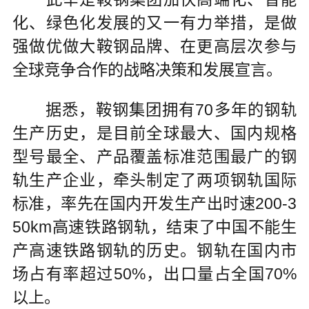
化、绿色化发展的又一有力举措，是做
强做优做大鞍钢品牌、在更高层次参与
全球竞争合作的战略决策和发展宣言。
据悉，鞍钢集团拥有70多年的钢轨
生产历史，是目前全球最大、国内规格
型号最全、产品覆盖标准范围最广的钢
轨生产企业，牵头制定了两项钢轨国际
标准，率先在国内开发生产出时速200-3
50km高速铁路钢轨，结束了中国不能生
产高速铁路钢轨的历史。钢轨在国内市
场占有率超过50%，出口量占全国70%
以上。