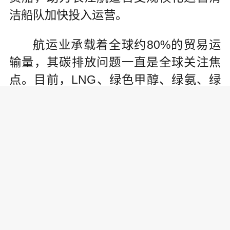
洁船队加快投入运营。
航运业承载着全球约80%的贸易运
输量，其碳排放问题一直是全球关注焦
点。目前，LNG、绿色甲醇、绿氨、绿
氢被认为是应对碳减排最主要的替代能
源。其中，绿色甲醇燃料因兼具全生命
周期低碳潜力以及存贮运输和加注便利
等优势备受青睐，是未来航运业中期脱
碳目标的优选燃料之一。
责任编辑: