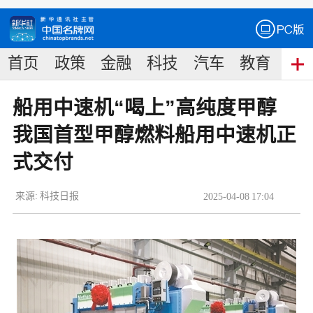
首页
政策
金融
科技
汽车
教育
食
船用中速机“喝上”高纯度甲醇
我国首型甲醇燃料船用中速机正
式交付
来源:
科技日报
2025
-
04
-
08
17:04