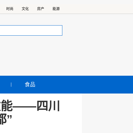
时尚
文化
房产
能源
食品
效能——四川
都”