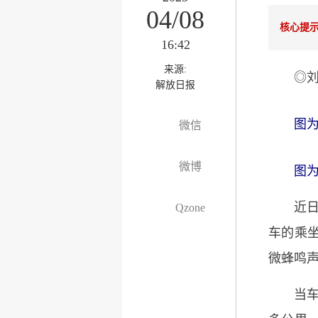
04/08
核心提
16:42
来源:
◎刘
解放日报
图
微信
微博
图
近
Qzone
车的乘
微蜂鸣
当车