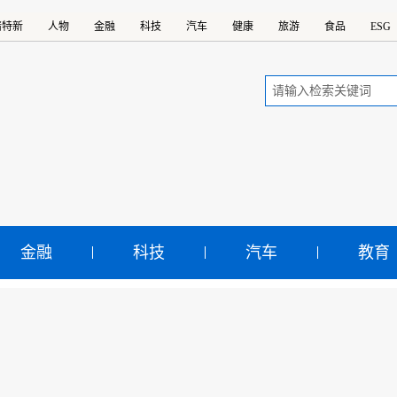
精特新
人物
金融
科技
汽车
健康
旅游
食品
ESG
金融
科技
汽车
教育
国发现亿吨级页岩油油田
示：