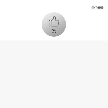
责任编辑:
为你推荐
乔氏集团创始人、董事长兼CEO
乔元栩：力争中式八球入奥 彰显
和合共生精神
固态电池产业链雏形初现 大规模
商用为时尚早