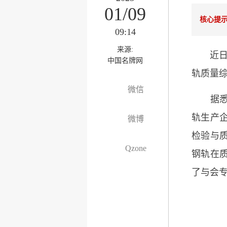
01/09
核心提
09:14
来源:
近日，在
中国名牌网
轨质量综
微信
据悉，
轨生产
微博
检验与质
Qzone
钢轨在
了与会