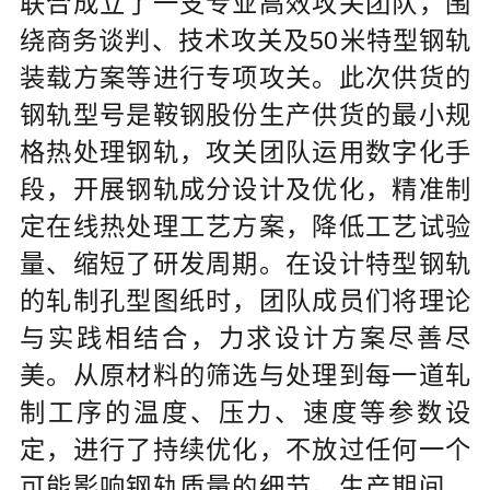
联合成立了一支专业高效攻关团队，围
绕商务谈判、技术攻关及50米特型钢轨
装载方案等进行专项攻关。此次供货的
钢轨型号是鞍钢股份生产供货的最小规
格热处理钢轨，攻关团队运用数字化手
段，开展钢轨成分设计及优化，精准制
定在线热处理工艺方案，降低工艺试验
量、缩短了研发周期。在设计特型钢轨
的轧制孔型图纸时，团队成员们将理论
与实践相结合，力求设计方案尽善尽
美。从原材料的筛选与处理到每一道轧
制工序的温度、压力、速度等参数设
定，进行了持续优化，不放过任何一个
可能影响钢轨质量的细节。生产期间，