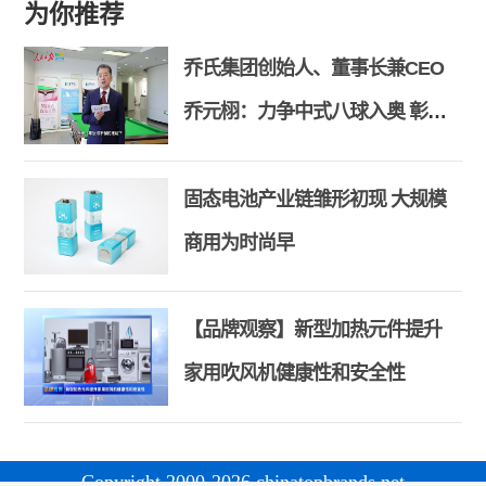
为你推荐
乔氏集团创始人、董事长兼CEO
乔元栩：力争中式八球入奥 彰显
和合共生精神
固态电池产业链雏形初现 大规模
商用为时尚早
【品牌观察】新型加热元件提升
家用吹风机健康性和安全性
Copyright 2000-2026 chinatopbrands.net