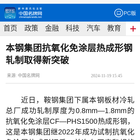
首页
政策
金融
科技
汽车
教育
食
本钢集团抗氧化免涂层热成形钢
轧制取得新突破
来源:
中国名牌网
2024
-
11
-
19
15:45
近日，鞍钢集团下属本钢板材冷轧
总厂成功轧制厚度为0.8mm—1.8mm的
抗氧化免涂层CF—PHS1500热成形钢，
这是本钢集团继2022年成功试制抗氧化