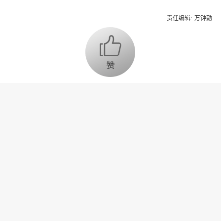
责任编辑:
万钟勤
为你推荐
乔氏集团创始人、董事长兼CEO
乔元栩：力争中式八球入奥 彰显
和合共生精神
固态电池产业链雏形初现 大规模
商用为时尚早