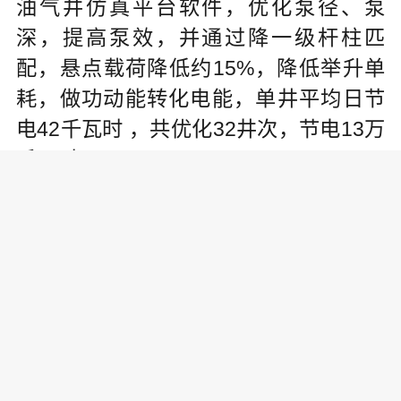
油气井仿真平台软件，优化泵径、泵
深，提高泵效，并通过降一级杆柱匹
配，悬点载荷降低约15%，降低举升单
耗，做功动能转化电能，单井平均日节
电42千瓦时 ，共优化32井次，节电13万
千瓦时。
此外，冷家油田积极开展新能源替
代工作，在加快推进本年度光伏建设工
程的基础上，积极与新能源事业部(电力
公司)沟通协调，加强光伏发电设备运行
维护管理，努力推进各项工作开展，确
保设备全天高效率发电运行。截至目
前，新建光伏装机规模0.69兆瓦，替代