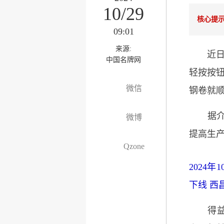
10/29
核心提
09:01
来源:
近日，
中国名牌网
轻按按
微信
钢卷就顺
据介绍
微博
提高生
Qzone
2024
下线 西
得益于