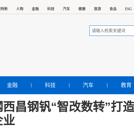
精特新
人物
金融
科技
汽车
健康
旅游
食品
ESG
金融
科技
汽车
教育
钢西昌钢钒“智改数转”打
企业