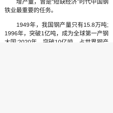
增产量，曾是“短缺经济”时代中国钢
铁业最重要的任务。
1949年，我国钢产量只有15.8万吨;
1996年，突破1亿吨，成为全球第一产钢
大国;2020年，突破10亿吨，占世界钢产
量的半壁江山。如今，中国钢铁生产和
消费已连续28年稳居全球第一位。
增产量，已不再是新时代中国钢铁
企业的唯一追求。
时间回溯到2015年，钢铁业面临着
产能过剩、需求放缓等严峻态势。鞍钢