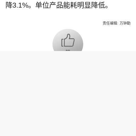
降3.1%。单位产品能耗明显降低。
责任编辑:
万钟勤
为你推荐
乔氏集团创始人、董事长兼CEO
乔元栩：力争中式八球入奥 彰显
和合共生精神
固态电池产业链雏形初现 大规模