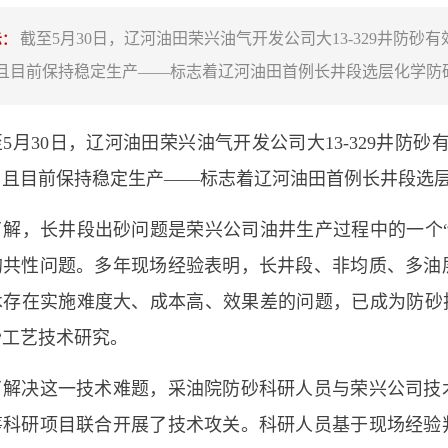
截至5月30日，辽河油田荣兴油气开发公司大13-329井防砂
示：
，且目前保持稳定生产——标志着辽河油田首例长井段选层化学防
30日，辽河油田荣兴油气开发公司大13-329井防砂有
天，且目前保持稳定生产——标志着辽河油田首例长井段选
，长井段出砂问题是荣兴公司油井生产过程中的一个“
的共性问题。多年现场经验表明，长井段、非均质、多油
术存在实施难度大、成本高、效果差的问题，已成为防砂技
砂工艺技术研究。
决这一技术难题，采油院防砂科研人员与荣兴公司技
筹科研项目联合开展了技术攻关。科研人员基于现场经验