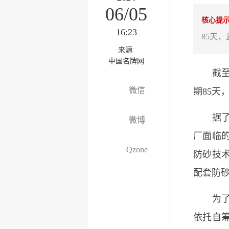
06/05
核心提
16:23
85天
来源:
中国名牌网
截至5月
微信
期85
据了解
微博
厂面临
Qzone
防砂技
配套防
为了解
依托自