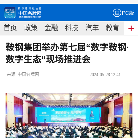
首页
政策
金融
科技
汽车
教育
食
鞍钢集团举办第七届“数字鞍钢·
数字生态”现场推进会
来源:
中国名牌网
2024
-
05
-
28
12:41