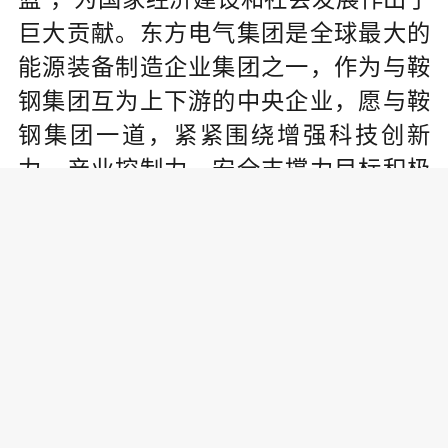
巨大贡献。东方电气集团是全球最大的
能源装备制造企业集团之一，作为与鞍
钢集团互为上下游的中央企业，愿与鞍
钢集团一道，紧紧围绕增强科技创新
力、产业控制力、安全支撑力目标积极
探索深化合作新路径，实现优势互补、
互惠共赢，推动先进材料研发制造与高
端装备制造良性互动，加快推进传统产
业高端化、绿色化、智能化转型，携手
打造央企合作新典范。
责任编辑:
万钟勤