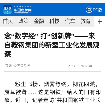
首页
政策
金融
科技
汽车
教育
食
念“数字经” 打“创新牌”——来
自鞍钢集团的新型工业化发展观
察
来源:
经济参考报
2023
-
12
-
28
12:40
粉尘飞扬，烟雾缭绕，钢花四溅，
震耳欲聋……这是钢铁厂给人的旧有印
象。近日，记者走访“共和国钢铁工业长