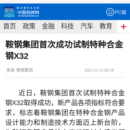
首页
政策
金融
科技
汽车
教育
食
鞍钢集团首次成功试制特种合金
钢X32
来源:
鞍钢集团
2023
-
12
-
15
08:18
近日，鞍钢集团首次试制特种合金
钢X32取得成功，新产品各项指标符合要
求，标志着鞍钢集团在特种合金钢产品
设计能力和制造技术方面迈上新台阶，