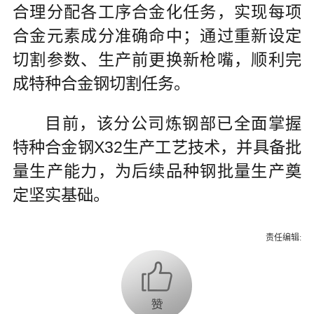
合理分配各工序合金化任务，实现每项
合金元素成分准确命中；通过重新设定
切割参数、生产前更换新枪嘴，顺利完
成特种合金钢切割任务。
目前，该分公司炼钢部已全面掌握
特种合金钢X32生产工艺技术，并具备批
量生产能力，为后续品种钢批量生产奠
定坚实基础。
责任编辑: