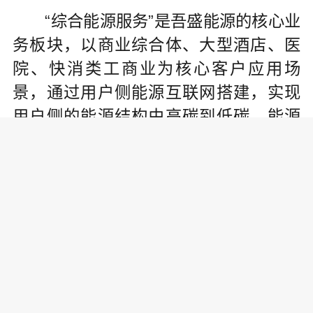
“综合能源服务”是吾盛能源的核心业
务板块，以商业综合体、大型酒店、医
院、快消类工商业为核心客户应用场
景，通过用户侧能源互联网搭建，实现
用户侧的能源结构由高碳到低碳、能源
利用由低效到高效、能源服务由单向供
给到智能互动。服务内容包括给客户提
供能源方案设计咨询、碳管理咨询、增
量配网服务、综合能效管理服务、分布
式能源和储能服务、充电桩服务等。
目前综合能源市场因产业集中度较
低，呈现“多而弱”、“小而散”的格局，而