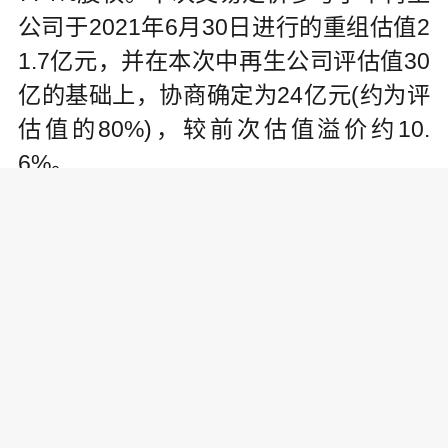
公司于2021年6月30日进行的重组估值2
1.7亿元，并在本次中再生公司评估值30
亿的基础上，协商确定为24亿元(约为评
估值的80%)，较前次估值溢价约10.
6%。
根据回复公告，中再生公司作为中
国供销集团旗下唯一从事可再生资源业
务的平台公司，是具有经营实体的大型
企业，旗下控股上市公司中再资环(代
码：600217)48.88%股权，直接和间接
持股中再资环6.358亿股，根据其今日收
盘价4.48元/股计算，该部分持股的市场