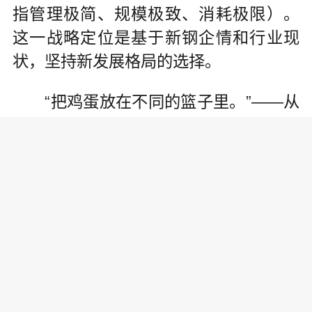
指管理极简、规模极致、消耗极限）。
这一战略定位是基于新钢企情和行业现
状，坚持新发展格局的选择。
“把鸡蛋放在不同的篮子里。”——从
产品结构上看，新钢实现“从1到N”的裂
变转型。过去较长一段时间，建筑用钢
占据新钢产品的多数份额。近年来，新
钢在实施“精品战略”的同时，强主业、调
结构、促转型，根据市场调节生产端，
高建钢、容器板、汽车板、稀土钢等中
高端产品比例已超过60%，企业抗风险
能力和核心竞争力大幅提升。今年一季