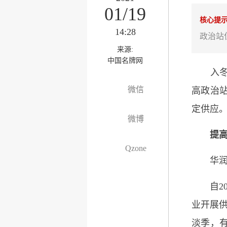
01/19
核心提
14:28
政治站
来源:
中国名牌网
入冬以
微信
高政治
定供应
微博
提
Qzone
华润电
自20
业开展供
淡季，