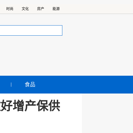
时尚
文化
房产
能源
食品
做好增产保供