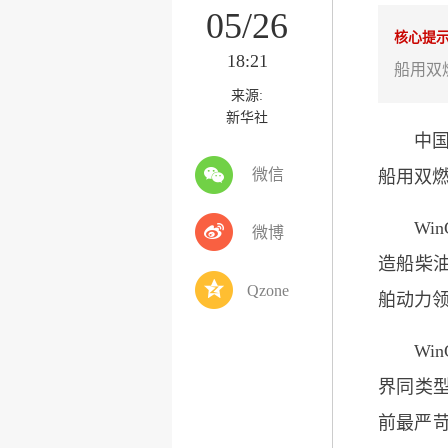
05/26
核心提
18:21
船用双
来源:
新华社
中国船舶
微信
船用双燃
WinG
微博
造船柴
Qzone
舶动力
WinG
界同类
前最严苛