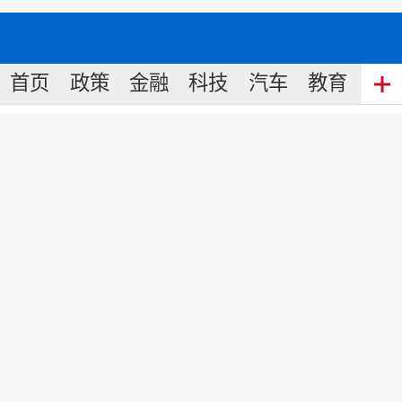
首页
政策
金融
科技
汽车
教育
食
三个关键词读懂中国何以吸引全
球车企
来源:
新华网
2025
-
04
-
30
10:57
新华社记者高文成
以“拥抱创新 共赢未来”为主题的第
二十一届上海国际汽车工业展览会正在
举行，展馆面积扩至超36万平方米，来