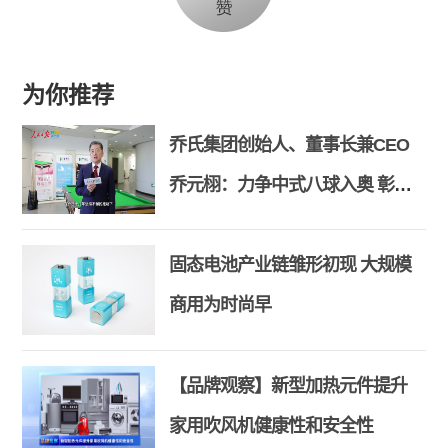
为你推荐
乔氏集团创始人、董事长兼CEO
乔元栩：力争中式八球入奥 彰显
和合共生精神
固态电池产业链雏形初现 大规模
商用为时尚早
【品牌观察】新型加热元件提升
家用吹风机健康性和安全性