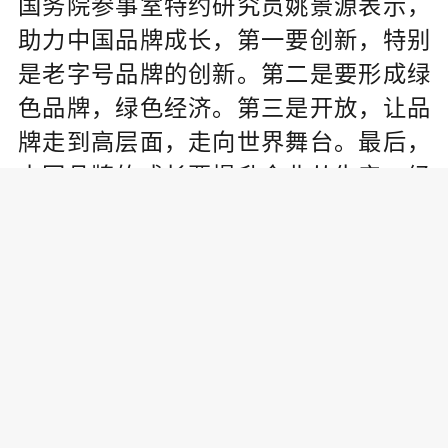
国务院参事室特约研究员姚景源表示，
助力中国品牌成长，第一要创新，特别
是老字号品牌的创新。第二是要形成绿
色品牌，绿色经济。第三是开放，让品
牌走到高层面，走向世界舞台。最后，
中国品牌的成长要提升企业从生产、经
营、服务等全方位的文化内涵，中国品
牌不仅仅是为中国经济发展服务，还为
整个世界经济服务。
↑老字号企业“掌门”共同宣读《中华老字
号振兴宣言》