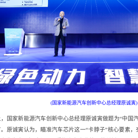
(国家新能源汽车创新中心总经理原诚寅)
国家新能源汽车创新中心总经理原诚寅做题为“中国汽
言。原诚寅认为，瞄准汽车芯片这一“卡脖子”核心要素，