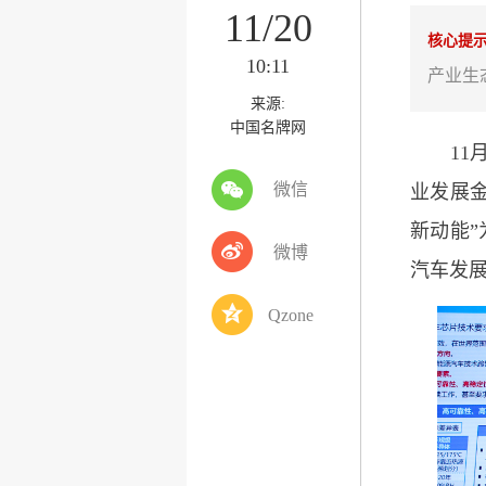
11/20
核心提
10:11
产业生
来源:
中国名牌网
11月1
微信
业发展
新动能”
微博
汽车发
Qzone