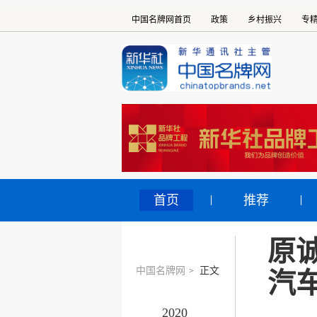
中国名牌网首页
政策
乡村振兴
专
首页
推荐
原
中国名牌网
正文
>
汽
2020