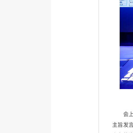
会上，
主旨发