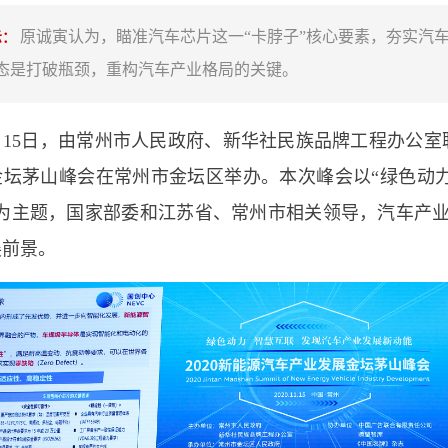
原诚寅认为，瞄准汽车芯片这一“卡脖子”核心要素，夯实汽
示：
态是打破瓶颈，重构汽车产业格局的关键。
5日，由常州市人民政府、新华社民族品牌工程办公室联
金坛茅山峰会在常州市金坛区举办。本次峰会以“绿色动力
为主题，国家部委和江苏省、常州市相关领导，汽车产业
展前景。