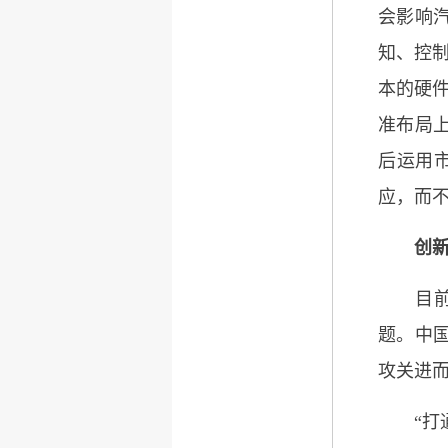
会影响
知、控
本的硬
准布局
后运用
应，而
创新汽
目前，
题。中
攻关进
“打通