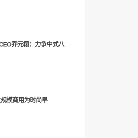
CEO乔元栩：力争中式八
大规模商用为时尚早