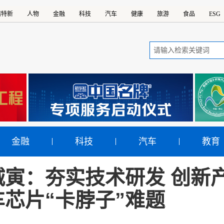
精特新
人物
金融
科技
汽车
健康
旅游
食品
ESG
金融
科技
汽车
教育
诚寅：夯实技术研发 创新
车芯片“卡脖子”难题