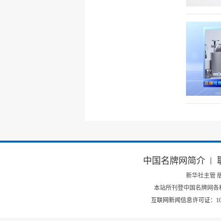
中国名牌网简介
新华社主管 版权所有
本站所刊登中国名牌网各
互联网新闻信息许可证：1012