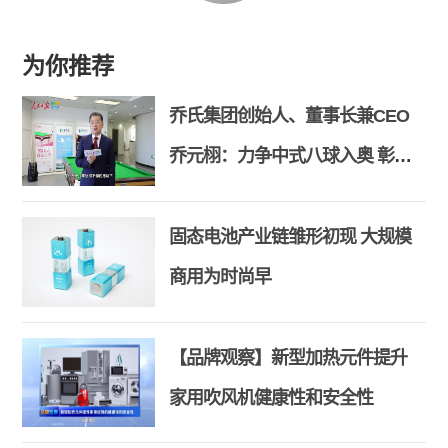
为你推荐
乔氏集团创始人、董事长兼CEO
乔元栩：力争中式八球入奥 彰显
和合共生精神
固态电池产业链雏形初现 大规模
商用为时尚早
【品牌观察】新型加热元件提升
家用吹风机健康性和安全性