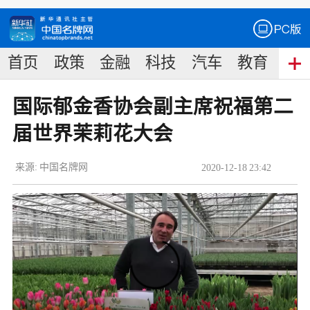
首页
政策
金融
科技
汽车
教育
食
国际郁金香协会副主席祝福第二
届世界茉莉花大会
来源:
中国名牌网
2020
-
12
-
18
23:42