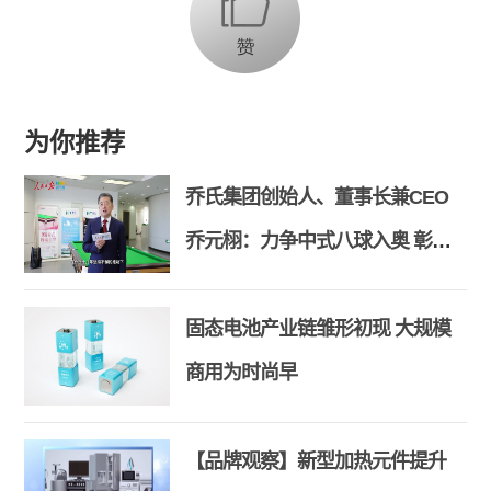
为你推荐
乔氏集团创始人、董事长兼CEO
乔元栩：力争中式八球入奥 彰显
和合共生精神
固态电池产业链雏形初现 大规模
商用为时尚早
【品牌观察】新型加热元件提升