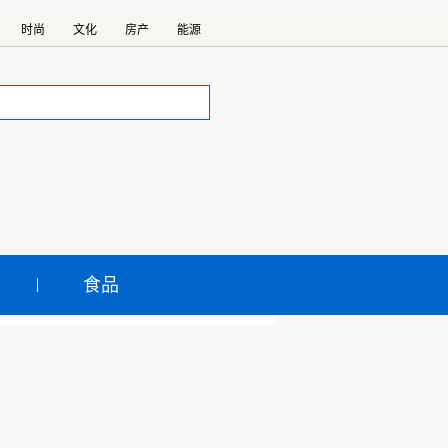
时尚
文化
房产
能源
食品
权司法保护
保护，不论国企民企、内资外