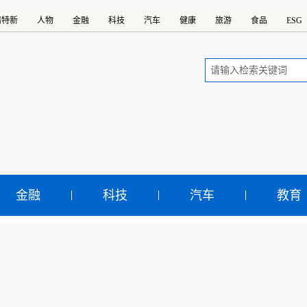
精特新
人物
金融
科技
汽车
健康
旅游
食品
ESG
金融
科技
汽车
教育
会播报｜最高法：加强产
最高人民法院院长周强说，2019年，人民法院加强产权司法
示：