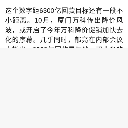
这个数字距6300亿回款目标还有一段不
小距离。10月，厦门万科传出降价风
波，或开启了今年万科降价促销加快去
化的序幕。几乎同时，郁亮在内部会议
上指出，6300亿回款是其他一切业务的
基础。
万科在四季度的销售脚步明显加快。10
月，万科实现合同销售面积341.3万平方
米，同比分别增长37.73%，合同销售金
额540.7亿元，同比涨46.97%，销售规模
显著反弹。至此，万科前10个月累计销
售金额4856.2亿元，同比增长12.2%。