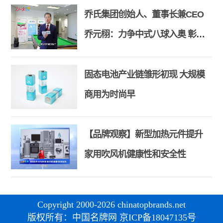
乔氏集团创始人、董事长兼CEO
乔元栩：力争中式八球入奥 彰显
和合共生精神
固态电池产业链雏形初现 大规模
商用为时尚早
【品牌观察】新型加热元件提升
家用吹风机健康性和安全性
Copyright 2000-2026 chinatopbrands.net
版权所有：中国名牌网 京ICP备18047135号