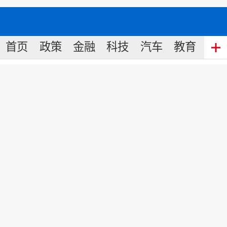
首页
政策
金融
科技
汽车
教育
食
链家董事长左晖：未来房地产的
发展仍然要坚持市场化
来源:
中国名牌
2018
-
12
-
20
16:56
1998年以来，中国住宅市场取得了长足
发展;同时，房地产经纪行业也获得了持