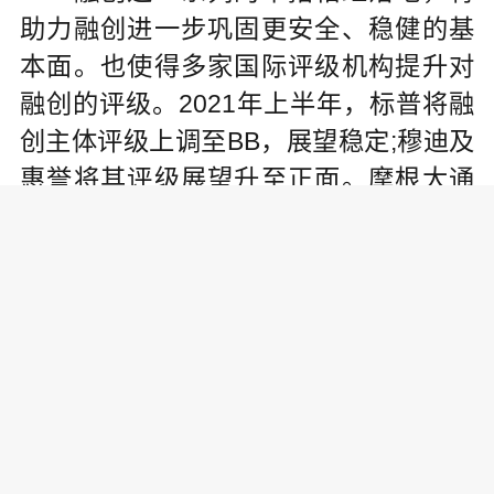
助力融创进一步巩固更安全、稳健的基
本面。也使得多家国际评级机构提升对
融创的评级。2021年上半年，标普将融
创主体评级上调至BB，展望稳定;穆迪及
惠誉将其评级展望升至正面。摩根大通
对融创定为 “买入”评级。
核心业务高品质发展
从2018年至2020年，融创中国的年
度销售额分别为4608亿元、5562亿元、
5753亿元，3年复合增长率12%。公告显
示，2021年上半年，融创中国保持了地
产核心业务的战略定力和增长驱动力，