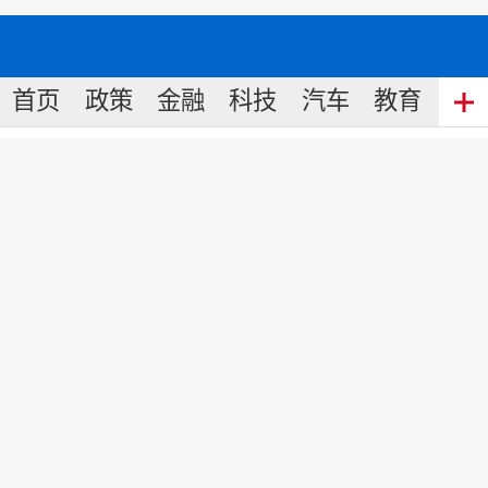
首页
政策
金融
科技
汽车
教育
食
碧桂园：构建舆论新生态 深度
融入地方经济发展
来源:
中国金融信息网
2019
-
11
-
27
18:17
信息时代，如何促进舆论场中政府部门
与企业之间实现有效沟通、协同共生，
显得尤为必要。11月22日，在璧山区委
宣传部大力支持下， 碧桂园新媒体学院