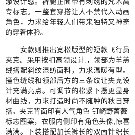
添设计感。裤腿正面带有刺绣的咒术高
专标志。一整套穿搭让人不禁代入动画
角色，力求给年轻人们带来独特又神奇
的穿着体验。
女款则推出宽松版型的短款飞行员
夹克。采用按扣高领设计,，领部为羊羔
绒搭配斜纹混纺面料，力求温暖有型。
撞色缝线和领部后方的三条纹让夹克设
计充满亮点。可调节的松紧下摆更显身
材曲线，力求打造时尚不臃肿的秋日穿
搭。夹克背面印有人气角色“钉崎野蔷薇”
标志图案，衣服内侧印有角色头像,惊喜
满满。下装搭配加长裤长的双面针织长