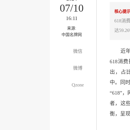
07/10
核心提
16:11
618
来源:
达59
中国名牌网
近年来
微信
618
微博
出，占比
中。同时
Qzone
“618
者，这
衡，呈