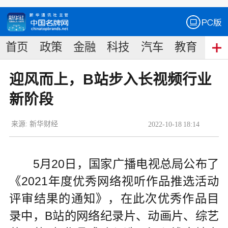
首页
政策
金融
科技
汽车
教育
食
迎风而上，B站步入长视频行业
新阶段
来源:
新华财经
2022
-
10
-
18
18:14
5月20日，国家广播电视总局公布了
《2021年度优秀网络视听作品推选活动
评审结果的通知》，在此次优秀作品目
录中，B站的网络纪录片、动画片、综艺