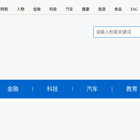
精特新
人物
金融
科技
汽车
健康
旅游
食品
ESG
金融
科技
汽车
教育
草消费”蔚然成风 “虚假
传