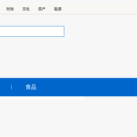
时尚
文化
房产
能源
食品
种草”涉嫌虚假