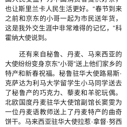
也让斯里兰卡人民生活更好。“春节到来
之前和京东的小哥一起为市民送年货，
这是我外交生涯中非常难得的记忆，”科
霍纳大使说到。
还有来自秘鲁、丹麦、马来西亚的
大使纷纷变身京东“小哥”送上他们家乡的
特产和新春祝福。秘鲁驻华大使路易斯·
克萨达为利马大学留学生小马同学送去
了秘鲁产的巧克力、藜麦和羊驼玩偶。
北欧国度丹麦驻华大使馆副馆长窦雯为
一位丹麦语教师送上了丹麦特产的曲奇
饼干。马来西亚驻华大使拉惹·拿督·努西