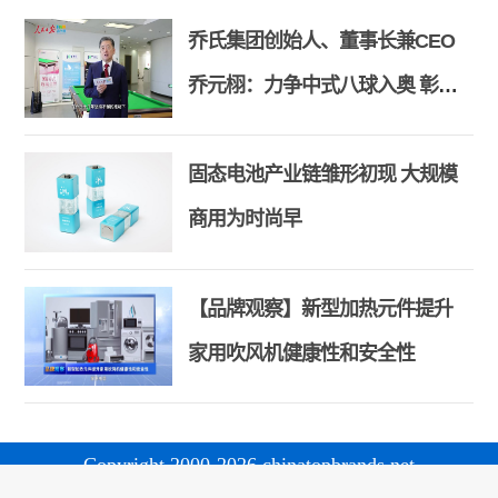
乔氏集团创始人、董事长兼CEO
乔元栩：力争中式八球入奥 彰显
和合共生精神
固态电池产业链雏形初现 大规模
商用为时尚早
【品牌观察】新型加热元件提升
家用吹风机健康性和安全性
Copyright 2000-2026 chinatopbrands.net
版权所有：中国名牌网 京ICP备18047135号