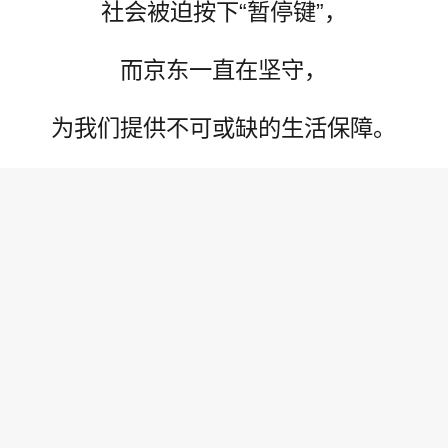
社会被迫按下“暂停键”，
而京东一直在坚守，
为我们提供不可或缺的生活保障。
此前，
从未觉得京东离我们这么近;
此刻，
京东就在我们身边，
默默地守护，