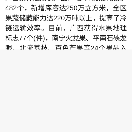
482个，新增库容达250万立方米，全区
果蔬储藏能力达220万吨以上，提高了冷
链运输效率。目前，广西获得水果地理
标志77个(件)，南宁火龙果、平南石硖龙
眼、北流荔枝、百色芒果等24个果品入
选全国名特优新农产品名录。2024年中
国品牌价值区域品牌(地理标志)百强名单
中，广西入选的12个品牌中有5个果品品
牌。百色芒果、恭城月柿、桂林罗汉果
等越来越多“桂字号”地理标志农产品出口
海外。
责任编辑: