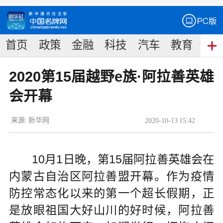
首页
政策
金融
科技
汽车
教育
食
2020第15届越野e族·阿拉善英雄
会开幕
来源:
新华网
2020
-
10
-
13
15:42
10月1日晚，第15届阿拉善英雄会在
内蒙古自治区阿拉善盟开幕。作为疫情
防控常态化以来的第一个超长假期，正
是放眼祖国大好山川的好时候，阿拉善