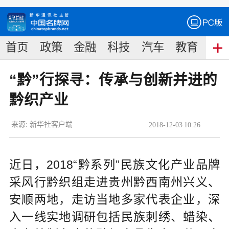
首页
政策
金融
科技
汽车
教育
食
“黔”行探寻：传承与创新并进的
黔织产业
来源:
新华社客户端
2018
-
12
-
03
10:26
近日，2018“黔系列”民族文化产业品牌
采风行黔织组走进贵州黔西南州兴义、
安顺两地，走访当地多家代表企业，深
入一线实地调研包括民族刺绣、蜡染、