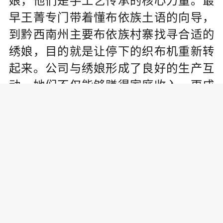
娘，他们是手工艺传承的核心力量。最
早王菁专门带着懂布依族土语的向导，
到黔西南州主要布依族村寨找寻合适的
绣娘，目的就是让停下的织布机重新转
起来。公司与绣娘形成了良好的生产互
动。她们不仅能够赚得家庭收入，更成
为布依族布艺产业发展的骨干力量。王
菁团队带动全州各县绣娘就业创业近800
0余人。
王菁表示，他们特别帮助那些异地搬迁
的绣工，让她们参与培训，有二次就业
的机会，同时也让布依族非遗手工工艺
继续传承下去。