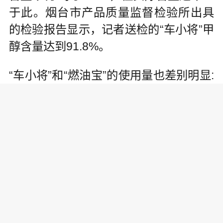
于此。烟台市产品质量监督检验所出具
的检验报告显示，记者送检的“车小将”甲
醇含量达到91.8%。
“车小将”和“燃油宝”的使用量也差别明显:
“燃油宝”添加比例只有汽油的千分之一，
且不需要经常使用;“车小将”不仅要常态
化使用，单次添加比例更是“燃油宝”的几
百倍。
护车?用了可能伤车
省油省钱还能保护引擎，这真的是“黑科
技”吗?业内专家却指出，其宣传功效并不