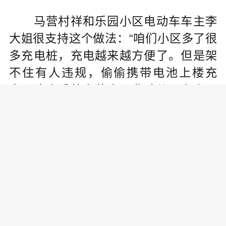
马营村祥和乐园小区电动车车主李
大姐很支持这个做法：“咱们小区多了很
多充电桩，充电越来越方便了。但是架
不住有人违规，偷偷携带电池上楼充
电。这个系统安装也不费劲儿，安上了
大家都自觉、规矩了。而且还给咱们车
棚的管理员省事儿省劲儿了，能更集中
精力看护管理我们停这儿的电动车，我
们自己的财产也更有保障。”
小区内非电动车主的张女士给这个
系统也“点了个赞”：“非常支持!当时知道
9.20电动车电池火灾事故后，自己吓了