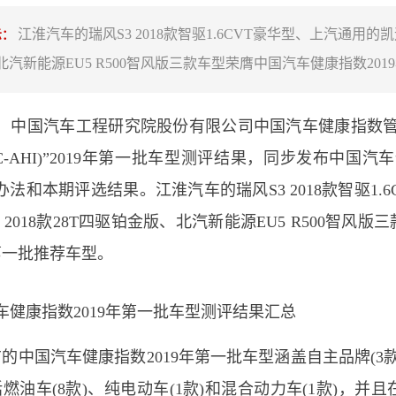
江淮汽车的瑞风S3 2018款智驱1.6CVT豪华型、上汽通用的凯迪
示：
北汽新能源EU5 R500智风版三款车型荣膺中国汽车健康指数20
日，中国汽车工程研究院股份有限公司中国汽车健康指数
C-AHI)”2019年第一批车型测评结果，同步发布中国
办法和本期评选结果。江淮汽车的瑞风S3 2018款智驱1.
4 2018款28T四驱铂金版、北汽新能源EU5 R500智
年第一批推荐车型。
车健康指数2019年第一批车型测评结果汇总
的中国汽车健康指数2019年第一批车型涵盖自主品牌(3款
燃油车(8款)、纯电动车(1款)和混合动力车(1款)，并且