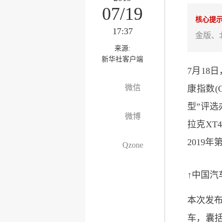
07/19
核心提
17:37
金版、
来源:
新华社客户端
7月18
微信
康指数(
型”评选
微博
拉克XT
2019
Qzone
↑中国汽
本次发布
车，囊括