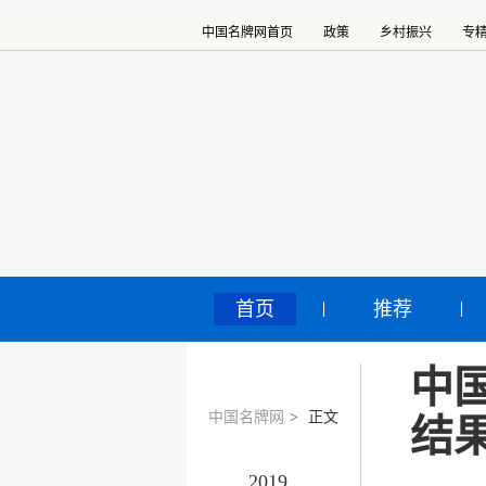
中国名牌网首页
政策
乡村振兴
专
首页
推荐
中
中国名牌网
>
正文
结
2019