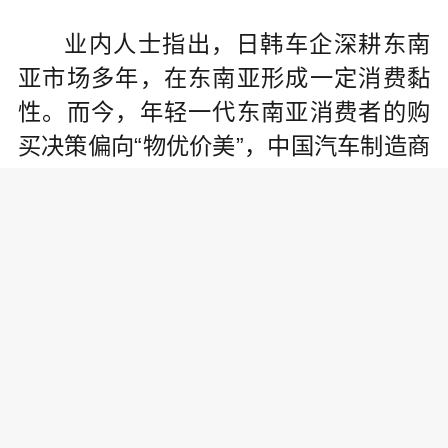
业内人士指出，日韩车企深耕东南
亚市场多年，在东南亚形成一定消费黏
性。而今，年轻一代东南亚消费者的购
买决策偏向“物优价美”，中国汽车制造商
应充分抓住这一趋势，因地制宜推出兼
具经济性和先进技术的汽车，快速拓展
东南亚市场。
东风柳汽制造技术部负责人乔宪涛
表示，全球汽车产业正朝着电动化、网
联化与智能化方向发展。其中，智能化
将成为车企的竞争焦点，也是用户选择
新能源汽车时的重要考量。