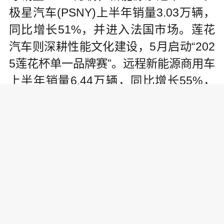
极星汽车(PSNY)上半年销量3.03万辆，
同比增长51%，并进入法国市场。莲花
汽车则深耕性能文化建设，5月启动“202
5莲花杯单一品牌赛”。远程新能源商用车
上半年销量6.44万辆，同比增长55%，
远程超级VAN将作为新能源出租车投入
香港公共交通运营。
市场人士分析认为，吉利控股集团
上半年多个核心销量数据表现强劲。
一是规模突破。上半年累计新能源
销量已破百万辆，创历史新高，同时连
续三个季度整车销量超90万辆，集团规